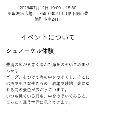
2026年7月12日 10:00 – 15:30
小串漁港広場, 〒759-6302 山口県下関市豊
浦町小串2411
イベントについて
シュノーケル体験
豊浦の広がる青く澄んだ海をのぞいてみませ
んか？
ゴーグルをつけて海の中をのぞくと、そこに
は魚や小さな生きもの、岩場や砂地、光にゆ
れる海の景色が広がっています。
いつも見ている海も、中をのぞいてみると、
まったく違う世界に見えてきます。
今回は
シュノーケルが初めての子も大歓迎
で
す。
道具の使い方や呼吸の仕方、海での過ごし方
をゆっくり確認しながら、無理のない範囲で